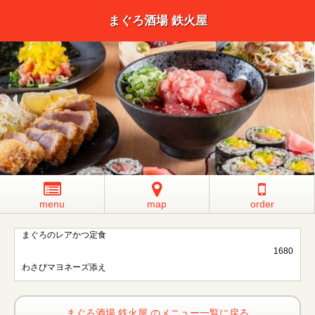
まぐろ酒場 鉄火屋
menu
map
order
まぐろのレアかつ定食
1680
わさびマヨネーズ添え
まぐろ酒場 鉄火屋 のメニュー一覧に戻る