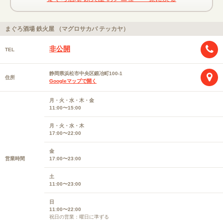
まぐろ酒場 鉄火屋 （マグロサカバ テッカヤ）
非公開
TEL
静岡県浜松市中央区鍛冶町100-1
住所
Googleマップで開く
月・火・水・木・金
11:00〜15:00
月・火・水・木
17:00〜22:00
金
営業時間
17:00〜23:00
土
11:00〜23:00
日
11:00〜22:00
祝日の営業：曜日に準ずる