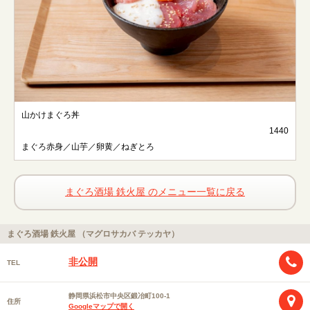
山かけまぐろ丼
1440
まぐろ赤身／山芋／卵黄／ねぎとろ
まぐろ酒場 鉄火屋 のメニュー一覧に戻る
まぐろ酒場 鉄火屋 （マグロサカバ テッカヤ）
非公開
TEL
静岡県浜松市中央区鍛冶町100-1
住所
Googleマップで開く