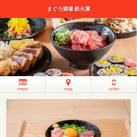
まぐろ酒場 鉄火屋
menu
map
order