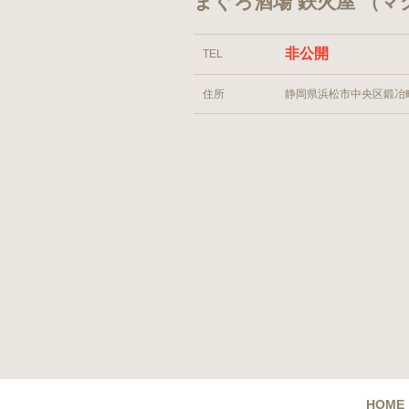
まぐろ酒場 鉄火屋 （マ
非公開
TEL
住所
静岡県浜松市中央区鍛冶町1
HOME