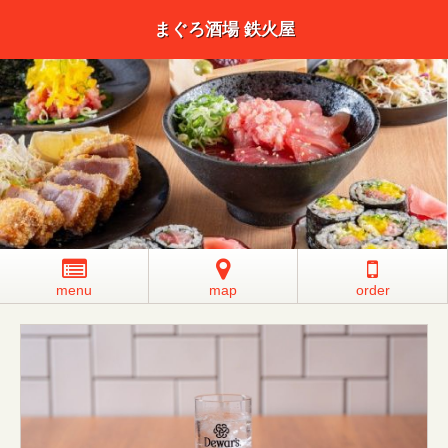
まぐろ酒場 鉄火屋
menu
map
order