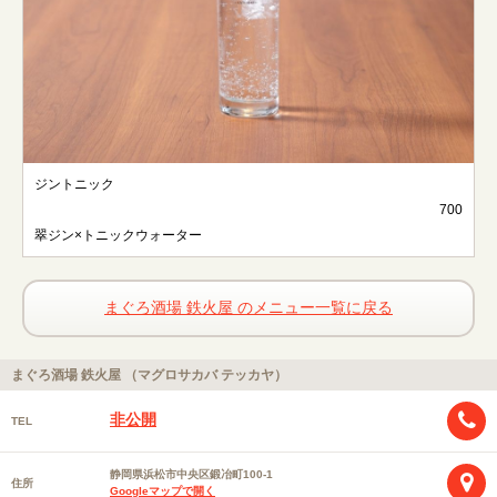
ジントニック
700
翠ジン×トニックウォーター
まぐろ酒場 鉄火屋 のメニュー一覧に戻る
まぐろ酒場 鉄火屋 （マグロサカバ テッカヤ）
非公開
TEL
静岡県浜松市中央区鍛冶町100-1
住所
Googleマップで開く