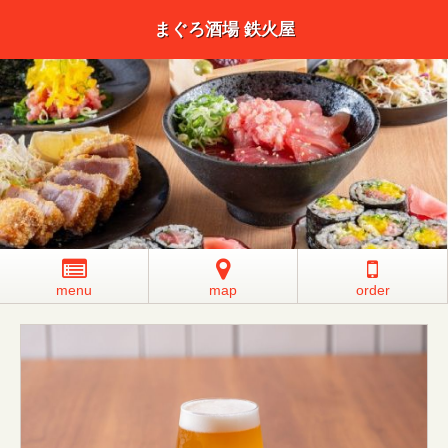
まぐろ酒場 鉄火屋
menu
map
order