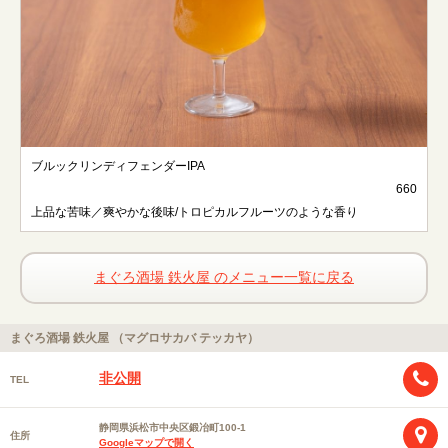
ブルックリンディフェンダーIPA
660
上品な苦味／爽やかな後味/トロピカルフルーツのような香り
まぐろ酒場 鉄火屋 のメニュー一覧に戻る
まぐろ酒場 鉄火屋 （マグロサカバ テッカヤ）
非公開
TEL
静岡県浜松市中央区鍛冶町100-1
住所
Googleマップで開く